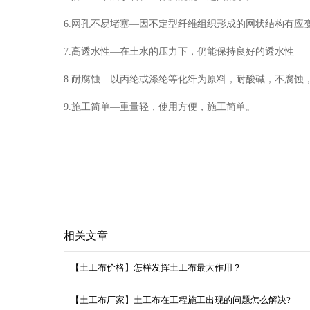
6.网孔不易堵塞—因不定型纤维组织形成的网状结构有应
7.高透水性—在土水的压力下，仍能保持良好的透水性
8.耐腐蚀—以丙纶或涤纶等化纤为原料，耐酸碱，不腐蚀
9.施工简单—重量轻，使用方便，施工简单。
相关文章
【土工布价格】怎样发挥土工布最大作用？
【土工布厂家】土工布在工程施工出现的问题怎么解决?