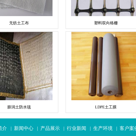
无纺土工布
塑料双向格栅
膨润土防水毯
LDPE土工膜
简介
|
新闻中心
|
产品展示
|
行业新闻
|
生产环境
|
客户案