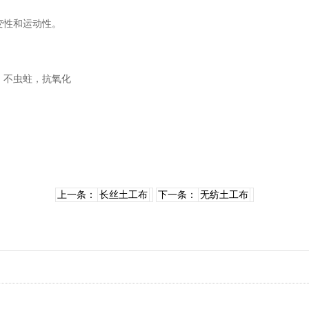
变性和运动性。
，不虫蛀，抗氧化
上一条：
长丝土工布
下一条：
无纺土工布