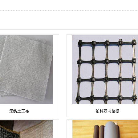
无纺土工布
塑料双向格栅