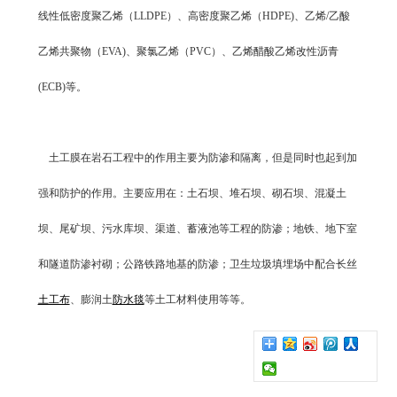
线性低密度聚乙烯（LLDPE）、高密度聚乙烯（HDPE)、乙烯/乙酸
乙烯共聚物（EVA)、聚氯乙烯（PVC）、乙烯醋酸乙烯改性沥青
(ECB)等。
土工膜在岩石工程中的作用主要为防渗和隔离，但是同时也起到加
强和防护的作用。主要应用在：土石坝、堆石坝、砌石坝、混凝土
坝、尾矿坝、污水库坝、渠道、蓄液池等工程的防渗；地铁、地下室
和隧道防渗衬砌；公路铁路地基的防渗；卫生垃圾填埋场中配合长丝
土工布
、膨润土
防水毯
等土工材料使用等等。